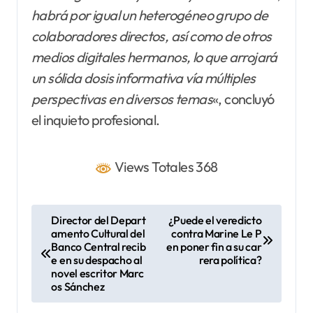
habrá por igual un heterogéneo grupo de
colaboradores directos, así como de otros
medios digitales hermanos, lo que arrojará
un sólida dosis informativa vía múltiples
perspectivas en diversos temas
«, concluyó
el inquieto profesional.
Views Totales 368
N
Director del Depart
¿Puede el veredicto
amento Cultural del
contra Marine Le P
a
Banco Central recib
en poner fin a su car
v
e en su despacho al
rera política?
novel escritor Marc
e
os Sánchez
g