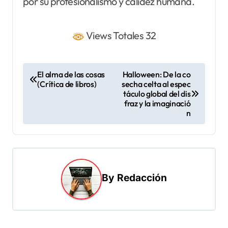
por su profesionalismo y calidez humana.
Views Totales 32
N
El alma de las cosas
Halloween: De la co
(Crítica de libros)
secha celta al espec
a
táculo global del dis
v
fraz y la imaginació
n
e
g
a
c
By
Redacción
i
ó
n