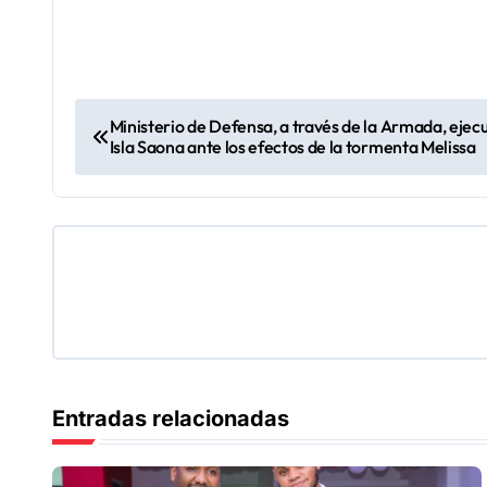
N
Ministerio de Defensa, a través de la Armada, ejec
Isla Saona ante los efectos de la tormenta Melissa
a
v
e
g
a
c
Entradas relacionadas
i
ó