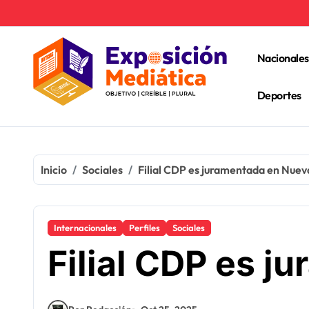
Ir
al
contenido
Nacionales
Deportes
Inicio
Sociales
Filial CDP es juramentada en Nuev
Internacionales
Perfiles
Sociales
Filial CDP es 