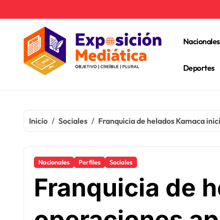
Ir
al
contenido
Nacionales
Deportes
Inicio
Sociales
Franquicia de helados Kamaca inici
Nacionales
Perfiles
Sociales
Franquicia de 
operaciones apo