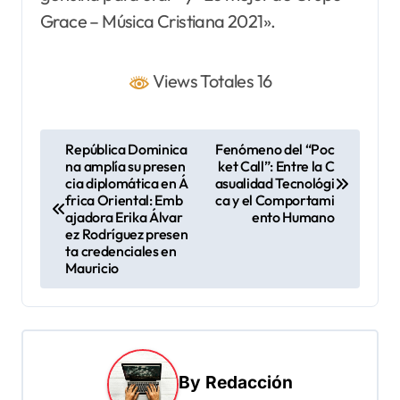
Grace – Música Cristiana 2021».
Views Totales 16
N
República Dominica
Fenómeno del “Poc
na amplía su presen
ket Call”: Entre la C
a
cia diplomática en Á
asualidad Tecnológi
v
frica Oriental: Emb
ca y el Comportami
ajadora Erika Álvar
ento Humano
e
ez Rodríguez presen
ta credenciales en
g
Mauricio
a
c
i
ó
By
Redacción