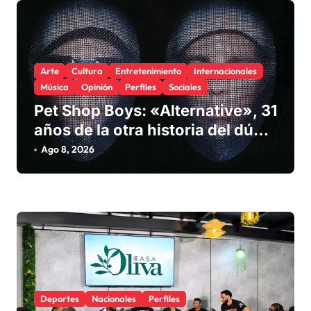
Arte
Cultura
Entretenimiento
Internacionales
Música
Opinión
Perfiles
Sociales
Pet Shop Boys: «Alternative», 31
años de la otra historia del dúo
que convirtió las caras B en arte
Ago 8, 2026
Deportes
Nacionales
Perfiles