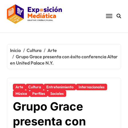
Ir
al
contenido
Inicio
Cultura
Arte
Grupo Grace presenta con éxito conferencia Altar
en United Palace N.Y.
Arte
Cultura
Entretenimiento
Internacionales
Música
Perfiles
Sociales
Grupo Grace
presenta con