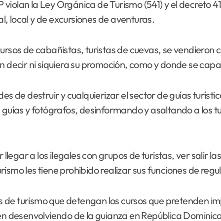
violan la Ley Orgánica de Turismo (541) y el decreto 4
al, local y de excursiones de aventuras.
rsos de cabañistas, turistas de cuevas, se vendieron car
en decir ni siquiera su promoción, como y donde se capa
es de destruir y cualquierizar el sector de guías turíst
 guías y fotógrafos, desinformando y asaltando a los tu
legar a los ilegales con grupos de turistas, ver salir las 
smo les tiene prohibido realizar sus funciones de regul
des de turismo que detengan los cursos que pretenden im
uen desenvolviendo de la guianza en República Dominic