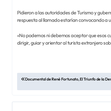
Pidieron a las autoridades de Turismo y guber
respuesta al llamado estarían convocando a un 
«No podemos ni debemos aceptar que esos curs
dirigir, guiar y orientar al turista extranjero so
N
Documental de René Fortunato, El Triunfo de la Dem
a
v
e