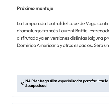
Próximo montaje
La temporada teatral del Lope de Vega continúa
dramaturgo francés Laurent Baffie, estrenada 
disfrutado ya en versiones distintas (alguna pr
Dominico Americano y otros espacios. Será un d
N
INAIPI entrega sillas especializadas para facilitar l
discapacidad
a
v