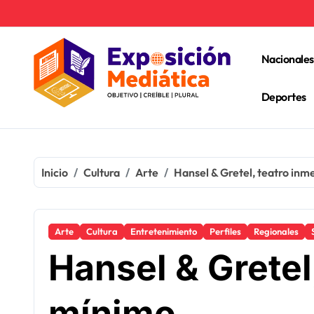
Ir
al
contenido
Nacionales
Deportes
Inicio
Cultura
Arte
Hansel & Gretel, teatro in
Arte
Cultura
Entretenimiento
Perfiles
Regionales
Hansel & Gretel
mínimo