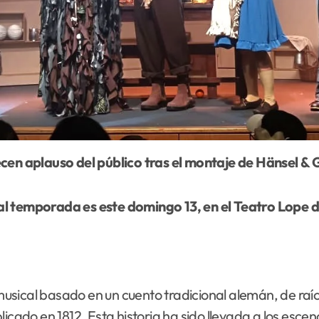
decen aplauso del público tras el montaje de Hänsel & 
ual temporada es este domingo 13, en el Teatro Lope
musical basado en un cuento tradicional alemán, de raíc
licado en 1812. Esta historia ha sido llevada a los es