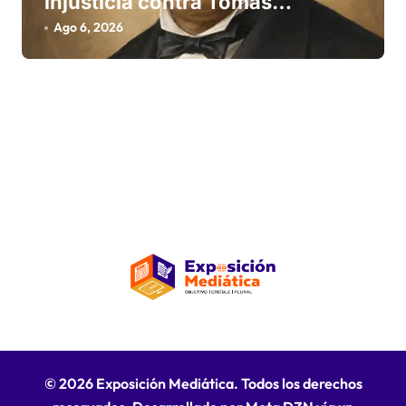
injusticia contra Tomás
Bobadilla
Ago 6, 2026
© 2026 Exposición Mediática. Todos los derechos