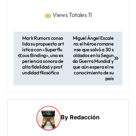
Views Totales 11
N
Mark Rumors conso
Miguel Ángel Escale
lida su propuesta art
ra: el héroe romane
a
ística con «Superflu
nse que salvó a 30 s
v
ous Binding», una ex
oldados en la Segun
periencia sonora de
da Guerra Mundial y
e
alta fidelidad y prof
que aún espera el re
undidad filosófica
conocimiento de su
g
país
a
c
i
ó
By
Redacción
n