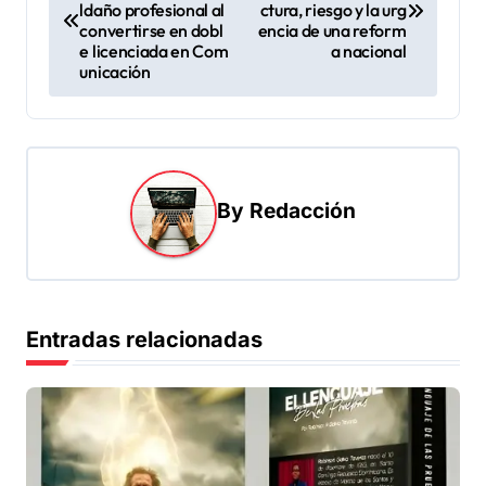
ldaño profesional al
ctura, riesgo y la urg
v
convertirse en dobl
encia de una reform
e licenciada en Com
a nacional
e
unicación
g
a
c
i
By
Redacción
ó
n
d
Entradas relacionadas
e
e
n
t