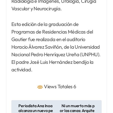
Radiología e Imágenes, Urología, Cirugía
Vascular y Neurocirugía.
Esta edición de la graduación de
Programas de Residencias Médicas del
Gautier fue realizada en el auditorio
Horacio Álvarez Saviñón, de la Universidad
Nacional Pedro Henríquez Ureña (UNPHU).
El padre José Luis Hernández bendijo la
actividad.
Views Totales 6
N
Periodista Ana Inoa
Ni un muerto más p
alcanza un nuevo pe
or las canas: Arquite
a