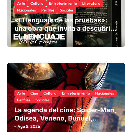
r
Arte
Cultura
Entretenimiento
Literatura
Nacionales
Perfiles
Sociales
a
«El lenguaje de las pruebas»:
d
una obra que invita a descubrir
a
el propósito de Dios en medio de
Ago 5, 2026
s
la adversidad
Arte
Cine
Cultura
Entretenimiento
Nacionales
Perfiles
Sociales
La agenda del cine: Spider-Man,
Odisea, Veneno, Buñuel,
Andrea, Melodrama y cine
Ago 5, 2026