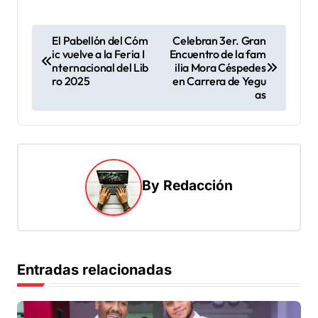
N
El Pabellón del Cóm
Celebran 3er. Gran
ic vuelve a la Feria I
Encuentro de la fam
a
nternacional del Lib
ilia Mora Céspedes
v
ro 2025
en Carrera de Yegu
as
e
g
a
c
By
Redacción
i
ó
n
d
Entradas relacionadas
e
e