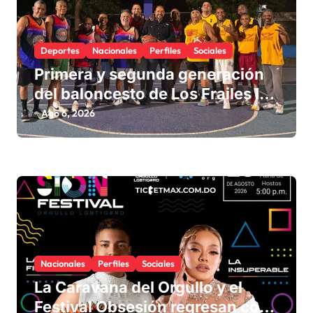
r
a
Deportes
Nacionales
Perfiles
Sociales
d
Primera y segunda generación
a
del baloncesto de Los Frailes I
s
fortalecen la hermandad en
Ago 6, 2026
histórico reencuentro
Nacionales
Perfiles
Sociales
La Caravana del Orgullo y el
Festival Obsesión regresan con