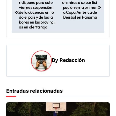
r dispone para este
on miras a su partici
a
viernes suspensión
pación en la primer
v
de la docencia en to
a Copa América de
do el país y de las la
Béisbol en Panamá
e
bores en las provinci
as en alerta roja
g
a
c
i
By
Redacción
ó
n
d
e
Entradas relacionadas
e
n
t