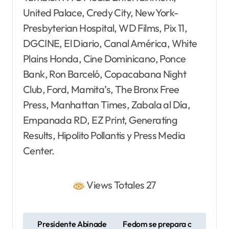
United Palace, Credy City, New York-
Presbyterian Hospital, WD Films, Pix 11,
DGCINE, El Diario, Canal América, White
Plains Honda, Cine Dominicano, Ponce
Bank, Ron Barceló, Copacabana Night
Club, Ford, Mamita’s, The Bronx Free
Press, Manhattan Times, Zabala al Día,
Empanada RD, EZ Print, Generating
Results, Hipolito Pollantis y Press Media
Center.
Views Totales 27
N
Presidente Abinade
Fedom se prepara c