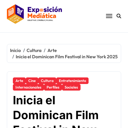
Ir
al
contenido
Inicio
Cultura
Arte
Inicia el Dominican Film Festival in New York 2025
Arte
Cine
Cultura
Entretenimiento
Internacionales
Perfiles
Sociales
Inicia el
Dominican Film