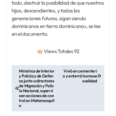
todo, destruir la posibilidad de que nuestros
hijos, descendientes, y todas las
generaciones futuras, sigan siendo
dominicanos en tierra dominicana», se lee
en el documento.
Views Totales 92
N
Ministros de Interior
Vivió en cementeri
y Policía y de Defen
o y enterró homose
a
sa junto a directores
xualidad
v
de Migración y Polic
ía Nacional, supervi
e
san acciones de con
trol en Matamosquit
g
o
a