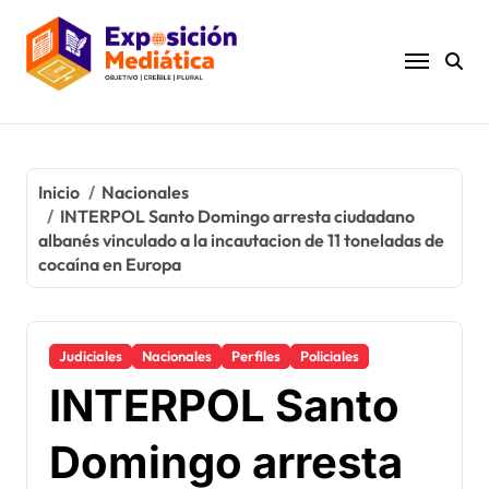
Ir
al
contenido
Inicio
Nacionales
INTERPOL Santo Domingo arresta ciudadano
albanés vinculado a la incautacion de 11 toneladas de
cocaína en Europa
Judiciales
Nacionales
Perfiles
Policiales
INTERPOL Santo
Domingo arresta