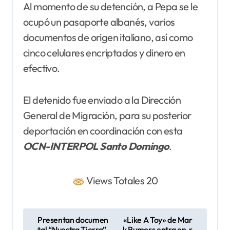
Al momento de su detención, a Pepa se le
ocupó un pasaporte albanés, varios
documentos de origen italiano, así como
cinco celulares encriptados y dinero en
efectivo.
El detenido fue enviado a la Dirección
General de Migración, para su posterior
deportación en coordinación con esta
OCN-INTERPOL Santo
Domingo
.
Views Totales 20
N
Presentan documen
«Like A Toy» de Mar
tal “Nuestra Tierra”,
k Rumors entra en r