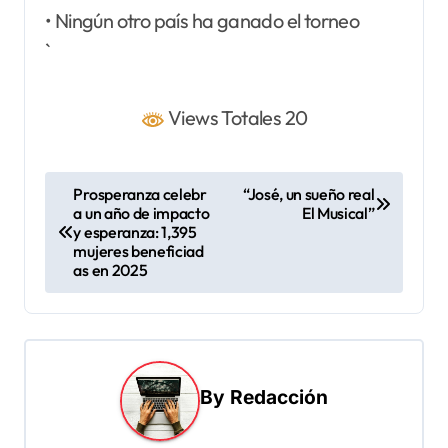
• Ningún otro país ha ganado el torneo
`
Views Totales 20
N
Prosperanza celebr
“José, un sueño real
a un año de impacto
El Musical”
a
y esperanza: 1,395
v
mujeres beneficiad
as en 2025
e
g
a
c
By
Redacción
i