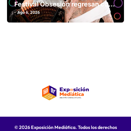
Festival Obsesión regresan con
La Insuperable y La Fiera Típica
Ago 6, 2026
© 2026 Exposición Mediática. Todos los derechos