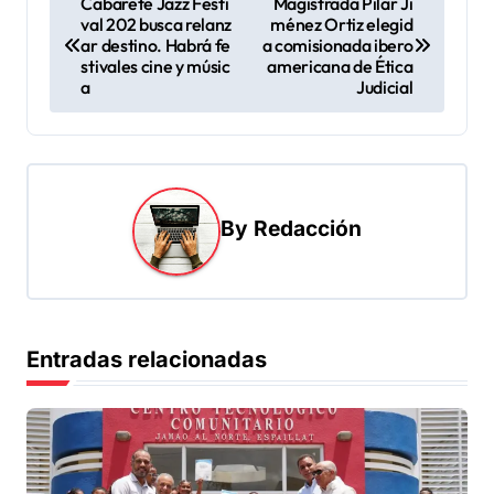
Cabarete Jazz Festi
Magistrada Pilar Ji
val 202 busca relanz
ménez Ortiz elegid
a
ar destino. Habrá fe
a comisionada ibero
v
stivales cine y músic
americana de Ética
a
Judicial
e
g
a
c
By
Redacción
i
ó
n
d
Entradas relacionadas
e
e
n