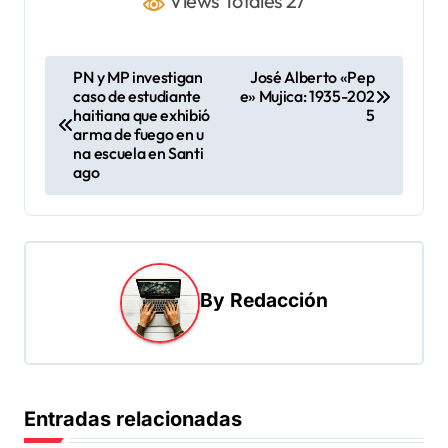
Views Totales 27
N
PN y MP investigan
José Alberto «Pep
caso de estudiante
e» Mujica: 1935-202
a
haitiana que exhibió
5
v
arma de fuego en u
na escuela en Santi
e
ago
g
a
c
i
By
Redacción
ó
n
d
Entradas relacionadas
e