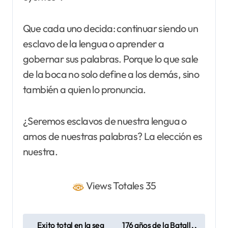
Que cada uno decida: continuar siendo un
esclavo de la lengua o aprender a
gobernar sus palabras. Porque lo que sale
de la boca no solo define a los demás, sino
también a quien lo pronuncia.
¿Seremos esclavos de nuestra lengua o
amos de nuestras palabras? La elección es
nuestra.
Views Totales 35
N
Exito total en la seg
176 años de la Batall