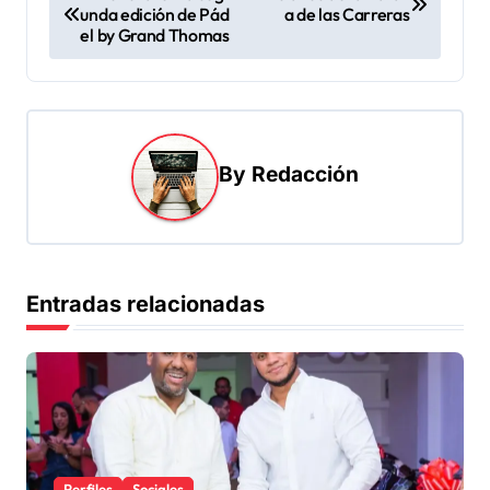
unda edición de Pád
a de las Carreras
a
el by Grand Thomas
v
e
g
a
By
Redacción
c
i
ó
Entradas relacionadas
n
d
e
e
n
Perfiles
Sociales