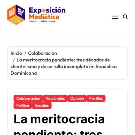
Ir
al
contenido
Inicio
Colaboración
La meritocracia pendiente: tres décadas de
clientelismo y desarrollo incompleto en República
Dominicana
Colaboración
Nacionales
Opinión
Perfiles
Política
Sociales
La meritocracia
pendiente: tres