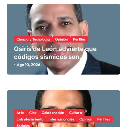
d
e
e
n
t
Ciencia y Tecnología
Opinión
Perfiles
r
Osiris de León advierte que
códigos sísmicos son
a
insuficientes si se ignora la
Ago 10, 2026
d
respuesta dinámica del suelo
a
blando
s
Arte
Cine
Colaboración
Cultura
Entretenimiento
Internacionales
Opinión
Perfiles
Sociales