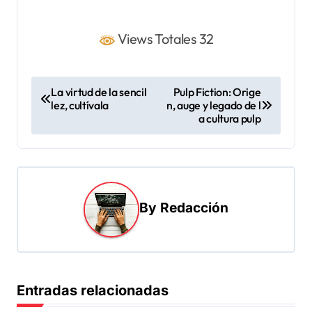
Views Totales 32
N
La virtud de la sencil
Pulp Fiction: Orige
lez, cultívala
n, auge y legado de l
a
a cultura pulp
v
e
g
a
By
Redacción
c
i
ó
Entradas relacionadas
n