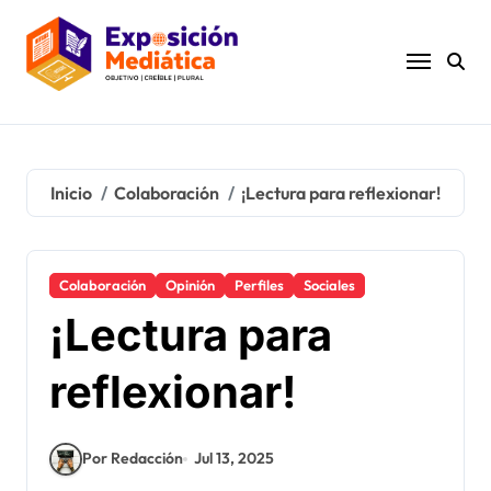
Ir
al
contenido
Inicio
Colaboración
¡Lectura para reflexionar!
Colaboración
Opinión
Perfiles
Sociales
¡Lectura para
reflexionar!
Por Redacción
Jul 13, 2025