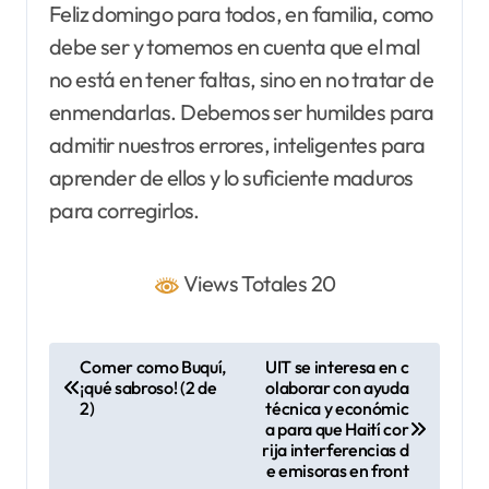
Feliz domingo para todos, en familia, como
debe ser y tomemos en cuenta que el mal
no está en tener faltas, sino en no tratar de
enmendarlas. Debemos ser humildes para
admitir nuestros errores, inteligentes para
aprender de ellos y lo suficiente maduros
para corregirlos.
Views Totales 20
N
Comer como Buquí,
UIT se interesa en c
¡qué sabroso! (2 de
olaborar con ayuda
a
2)
técnica y económic
v
a para que Haití cor
rija interferencias d
e
e emisoras en front