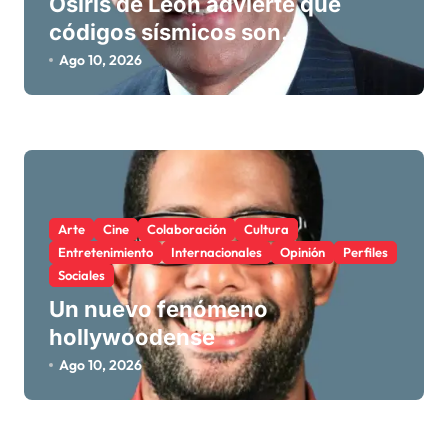
Osiris de León advierte que
a
códigos sísmicos son
s
insuficientes si se ignora la
Ago 10, 2026
respuesta dinámica del suelo
blando
Arte
Cine
Colaboración
Cultura
Entretenimiento
Internacionales
Opinión
Perfiles
Sociales
Un nuevo fenómeno
hollywoodense
Ago 10, 2026