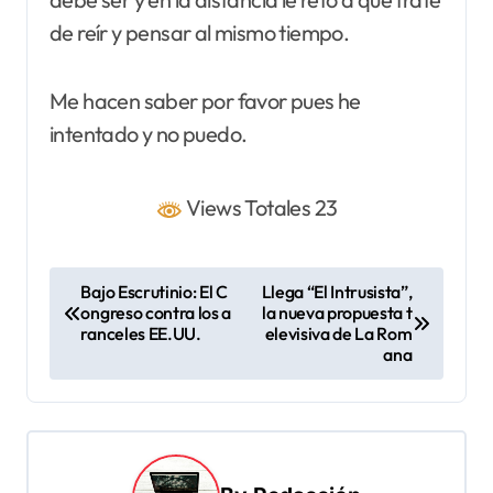
de reír y pensar al mismo tiempo.
Me hacen saber por favor pues he
intentado y no puedo.
Views Totales 23
N
Bajo Escrutinio: El C
Llega “El Intrusista”,
ongreso contra los a
la nueva propuesta t
a
ranceles EE.UU.
elevisiva de La Rom
v
ana
e
g
a