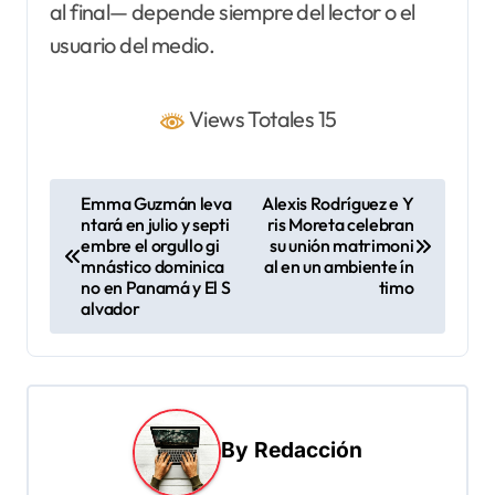
al final— depende siempre del lector o el
usuario del medio.
Views Totales 15
N
Emma Guzmán leva
Alexis Rodríguez e Y
ntará en julio y septi
ris Moreta celebran
a
embre el orgullo gi
su unión matrimoni
v
mnástico dominica
al en un ambiente ín
no en Panamá y El S
timo
e
alvador
g
a
c
i
By
Redacción
ó