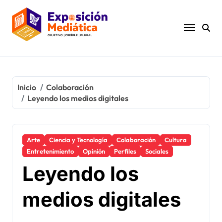
Ir
al
contenido
Inicio
Colaboración
Leyendo los medios digitales
Arte
Ciencia y Tecnología
Colaboración
Cultura
Entretenimiento
Opinión
Perfiles
Sociales
Leyendo los
medios digitales