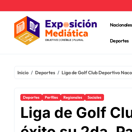
Ir
al
contenido
Nacionales
Deportes
Inicio
Deportes
Liga de Golf Club Deportivo Naco
Deportes
Perfiles
Regionales
Sociales
Liga de Golf Cl
éxito su 2da. 