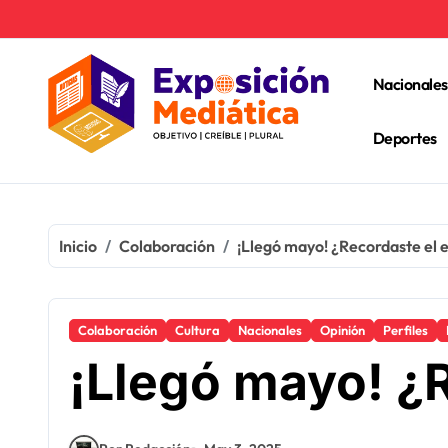
Ir
al
contenido
Nacionales
Deportes
Inicio
Colaboración
¡Llegó mayo! ¿Recordaste el
Colaboración
Cultura
Nacionales
Opinión
Perfiles
¡Llegó mayo! ¿