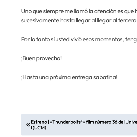
Uno que siempre me llamó la atención es que ha
sucesivamente hasta llegar al llegar al tercer
Por lo tanto si usted vivió esos momentos, teng
¡Buen provecho!
¡Hasta una próxima entrega sabatina!
N
Estreno | «Thunderbolts*» film número 36 del Uni
l (UCM)
a