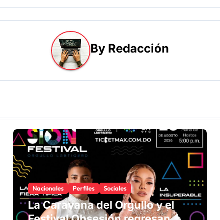
By
Redacción
Nacionales
Perfiles
Sociales
La Caravana del Orgullo y el
Festival Obsesión regresan