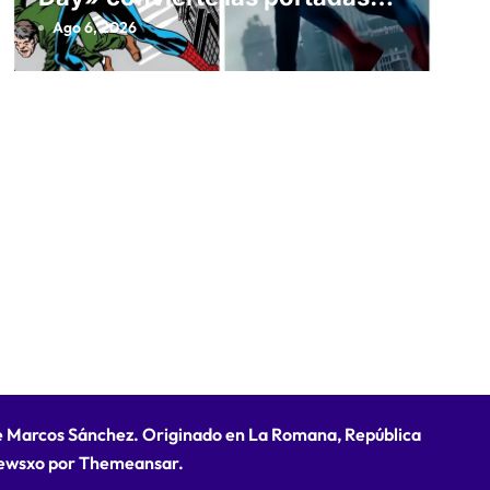
clásicas de Marvel en un
Ago 6, 2026
homenaje cinematográfico
de Marcos Sánchez. Originado en La Romana, República
ewsxo
por
Themeansar
.