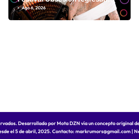
con La Insuperable y La Fiera
Ago 6, 2026
Típica
ervados. Desarrollado por Mota DZN vía un concepto original 
esde el 5 de abril, 2025. Contacto: markrumors@gmail.com
|
N