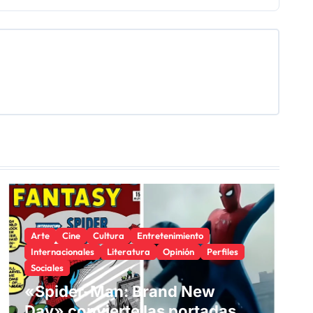
Arte
Cine
Cultura
Entretenimiento
Internacionales
Literatura
Opinión
Perfiles
Sociales
«Spider-Man: Brand New
Day» convierte las portadas