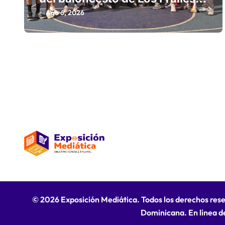
n
fortalecen la hermandad en
Ago 6, 2026
histórico reencuentro
t
r
a
d
a
s
© 2026 Exposición Mediática. Todos los derechos res
Dominicana. En línea d