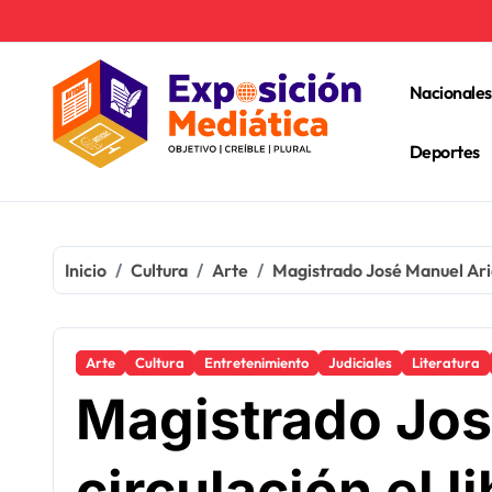
Ir
al
contenido
Nacionales
Deportes
Inicio
Cultura
Arte
Magistrado José Manuel Arias
Arte
Cultura
Entretenimiento
Judiciales
Literatura
Magistrado Jos
circulación el l