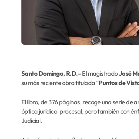
Santo Domingo, R.D.–
El magistrado
José Ma
su más reciente obra titulada “
Puntos
de Vist
El libro, de 376 páginas, recoge una serie de 
óptica jurídico-procesal, pero también con énfa
Judicial.