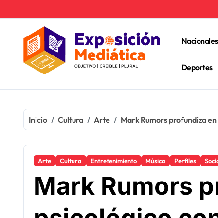
Ir
al
contenido
Nacionales
Deportes
Inicio
Cultura
Arte
Mark Rumors profundiza en 
Arte
Cultura
Entretenimiento
Música
Perfiles
Soci
Mark Rumors pr
psicológico co