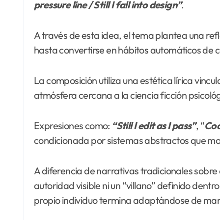
pressure line / Still I fall into design”
.
A través de esta idea, el tema plantea una re
hasta convertirse en hábitos automáticos de
La composición utiliza una estética lírica vinc
atmósfera cercana a la ciencia ficción psicol
Expresiones como:
“Still I edit as I pass”
, “
Cod
condicionada por sistemas abstractos que mod
A diferencia de narrativas tradicionales sobre o
autoridad visible ni un “villano” definido dentr
propio individuo termina adaptándose de mane