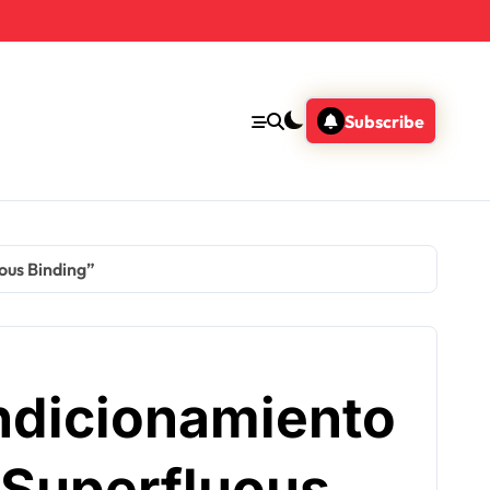
Subscribe
ous Binding”
ndicionamiento
“Superfluous