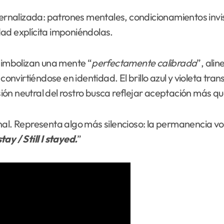
ternalizada: patrones mentales, condicionamientos invis
ad explícita imponiéndolas.
 simbolizan una mente “
perfectamente
calibrada
”, ali
virtiéndose en identidad. El brillo azul y violeta tran
esión neutral del rostro busca reflejar aceptación más qu
al. Representa algo más silencioso: la permanencia volu
stay / Still I stayed.
”