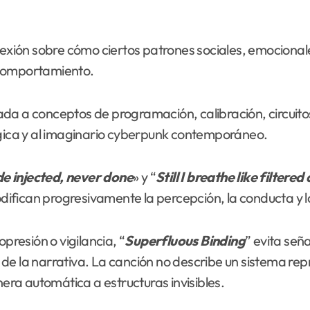
flexión sobre cómo ciertos patrones sociales, emociona
 comportamiento.
ulada a conceptos de programación, calibración, circuit
ógica y al imaginario cyberpunk contemporáneo.
e injected, never done
» y “
Still I breathe like
filtered 
ifican progresivamente la percepción, la conducta y l
presión o vigilancia, “
Superfluous Binding
” evita señ
o de la narrativa. La canción no describe un sistema rep
ra automática a estructuras invisibles.