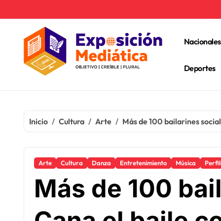
Ir
al
contenido
Nacionales
Deportes
Inicio
Cultura
Arte
Más de 100 bailarines socia
Arte
Cultura
Danza
Entretenimiento
Música
Perfi
Más de 100 bail
Cana el baile c