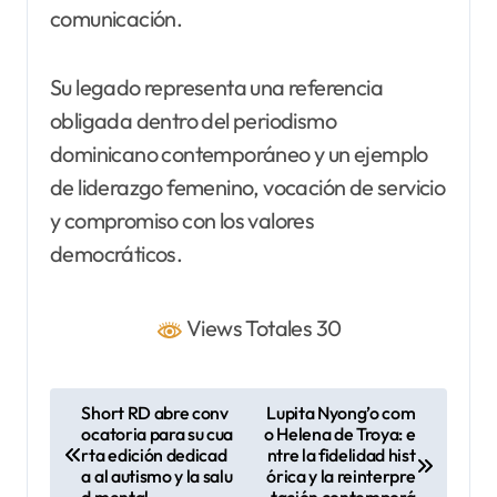
comunicación.
Su legado representa una referencia
obligada dentro del periodismo
dominicano contemporáneo y un ejemplo
de liderazgo femenino, vocación de servicio
y compromiso con los valores
democráticos.
Views Totales 30
N
Short RD abre conv
Lupita Nyong’o com
ocatoria para su cua
o Helena de Troya: e
a
rta edición dedicad
ntre la fidelidad hist
v
a al autismo y la salu
órica y la reinterpre
d mental
tación contemporá