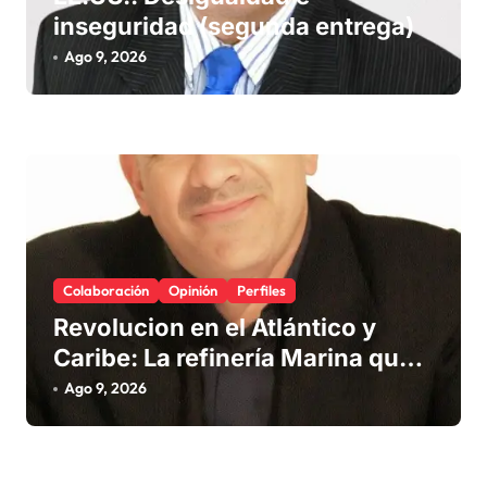
inseguridad (segunda entrega)
Ago 9, 2026
Colaboración
Opinión
Perfiles
Revolucion en el Atlántico y
Caribe: La refinería Marina que
promete salvar nuestras playas
Ago 9, 2026
del sargazo