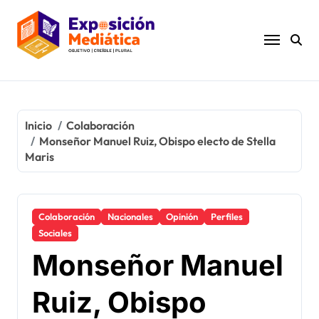
Ir
al
contenido
Inicio
Colaboración
Monseñor Manuel Ruiz, Obispo electo de Stella
Maris
Colaboración
Nacionales
Opinión
Perfiles
Sociales
Monseñor Manuel
Ruiz, Obispo