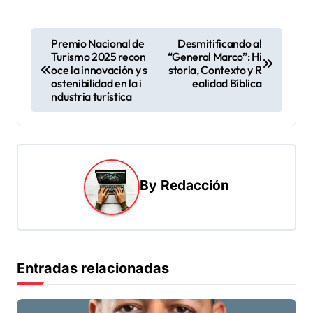
N
Premio Nacional de
Desmitificando al
Turismo 2025 recon
“General Marco”: Hi
a
oce la innovación y s
storia, Contexto y R
v
ostenibilidad en la i
ealidad Bíblica
ndustria turística
e
g
a
c
By
Redacción
i
ó
n
d
Entradas relacionadas
e