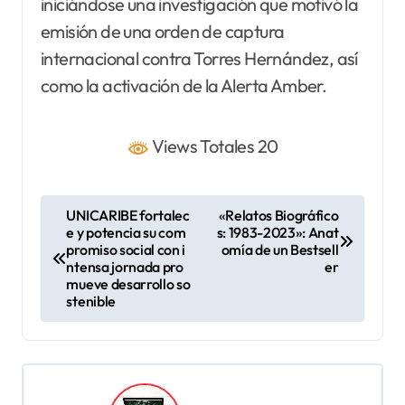
iniciándose una investigación que motivó la
emisión de una orden de captura
internacional contra Torres Hernández, así
como la activación de la Alerta Amber.
Views Totales 20
N
UNICARIBE fortalec
«Relatos Biográfico
e y potencia su com
s: 1983-2023»: Anat
a
promiso social con i
omía de un Bestsell
v
ntensa jornada pro
er
mueve desarrollo so
e
stenible
g
a
c