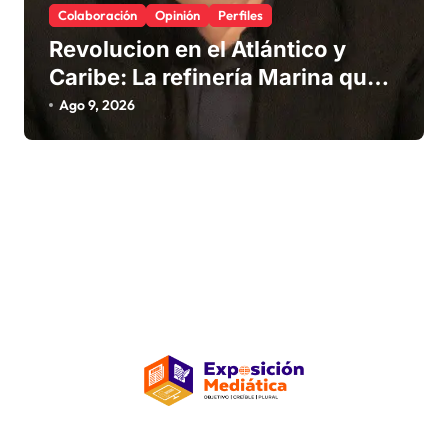
Colaboración
Opinión
Perfiles
Revolucion en el Atlántico y
Caribe: La refinería Marina que
promete salvar nuestras playas
Ago 9, 2026
del sargazo