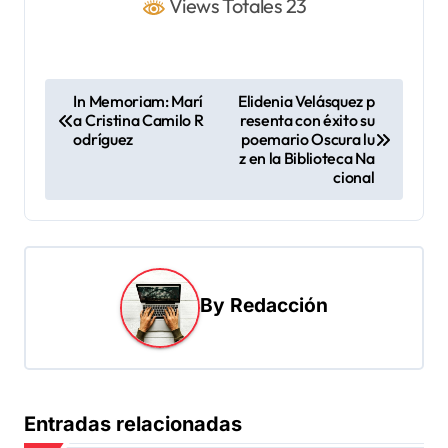
Views Totales 23
N
In Memoriam: Marí
Elidenia Velásquez p
a Cristina Camilo R
resenta con éxito su
a
odríguez
poemario Oscura lu
v
z en la Biblioteca Na
cional
e
g
a
c
By
Redacción
i
ó
n
d
Entradas relacionadas