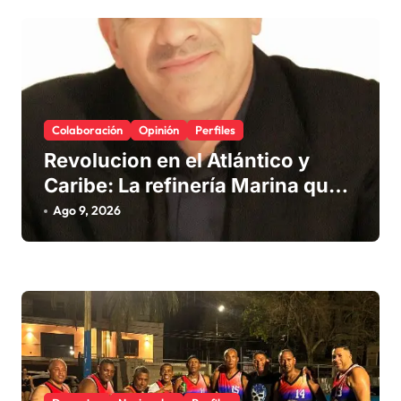
e
e
n
t
r
Colaboración
Opinión
Perfiles
a
Revolucion en el Atlántico y
d
Caribe: La refinería Marina que
promete salvar nuestras playas
a
Ago 9, 2026
del sargazo
s