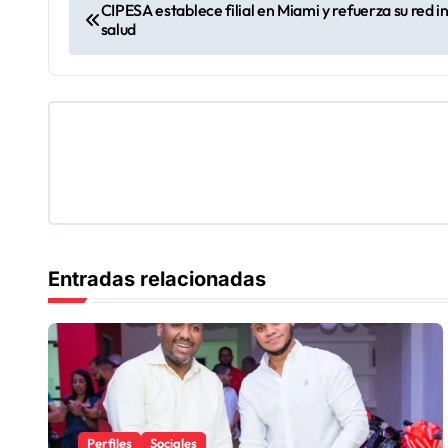
N
CIPESA establece filial en Miami y refuerza su red 
salud
a
v
e
g
a
c
Entradas relacionadas
i
ó
n
d
Perfiles
Sociales