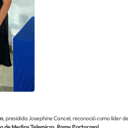
on
, presidida Josephine Cancel, reconoció como líder d
o de Medios
Telemicro
,
Ramy Portorreal
.