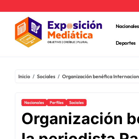
Ir
al
contenido
Nacionales
Deportes
Inicio
Sociales
Organización benéfica Internacion
Nacionales
Perfiles
Sociales
Organización b
la periodista R