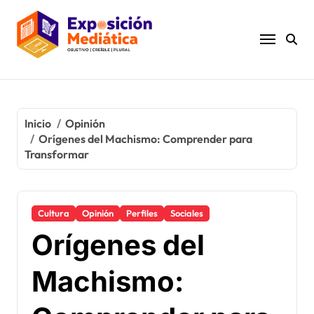
Ir
al
contenido
Inicio
Opinión
Orígenes del Machismo: Comprender para
Transformar
Cultura
Opinión
Perfiles
Sociales
Orígenes del
Machismo: