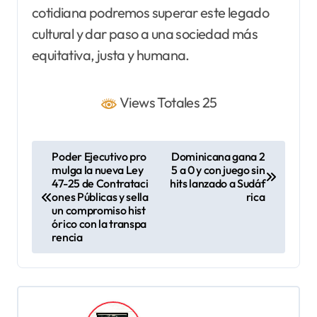
cotidiana podremos superar este legado
cultural y dar paso a una sociedad más
equitativa, justa y humana.
Views Totales 25
N
Poder Ejecutivo pro
Dominicana gana 2
mulga la nueva Ley
5 a 0 y con juego sin
a
47-25 de Contrataci
hits lanzado a Sudáf
v
ones Públicas y sella
rica
un compromiso hist
e
órico con la transpa
rencia
g
a
c
i