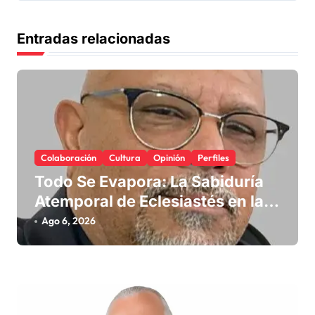
n
d
Entradas relacionadas
e
e
n
t
r
Colaboración
Cultura
Opinión
Perfiles
a
Todo Se Evapora: La Sabiduría
d
Atemporal de Eclesiastés en la
Era Digital
a
Ago 6, 2026
s