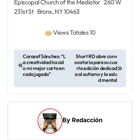
Episcopal Church of the Mediator 260 W
231st St Bronx, NY 10463
Views Totales 10
N
Carasaf Sánchez: “L
Short RD abre conv
a creatividad ha sid
ocatoria para su cua
a
o mi mejor carta en
rta edición dedicad
v
cada jugada”
a al autismo y la salu
d mental
e
g
a
c
By
Redacción
i
ó