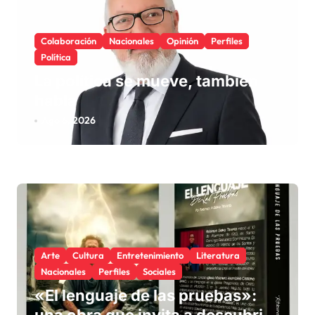
Colaboración
Nacionales
Opinión
Perfiles
Política
La política se mueve, también
habla
Ago 6, 2026
Arte
Cultura
Entretenimiento
Literatura
Nacionales
Perfiles
Sociales
«El lenguaje de las pruebas»: