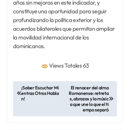
años sin mejoras en este indicador, y
constituye una oportunidad para seguir
profundizando la política exterior y los
acuerdos bilaterales que permitan ampliar
la movilidad internacional de los
dominicanos.
Views Totales 63
N
¡Saber Escuchar Mi
El renacer del alma
entras Otros Habla
Romanense: retreta
a
n!
s, abrazos y la músic
v
a que une lo que el ti
empo separó
e
g