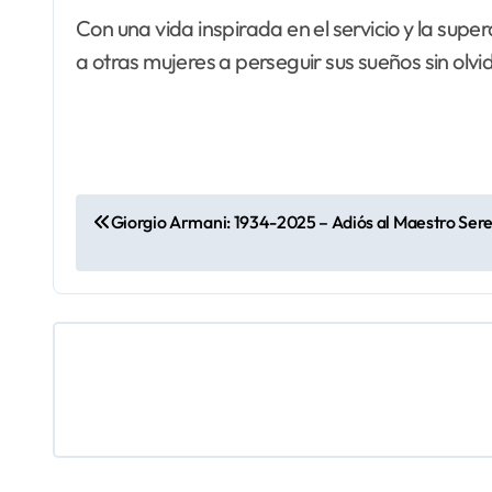
Con una vida inspirada en el servicio y la su
a otras mujeres a perseguir sus sueños sin olvi
N
Giorgio Armani: 1934-2025 – Adiós al Maestro Ser
a
v
e
g
a
c