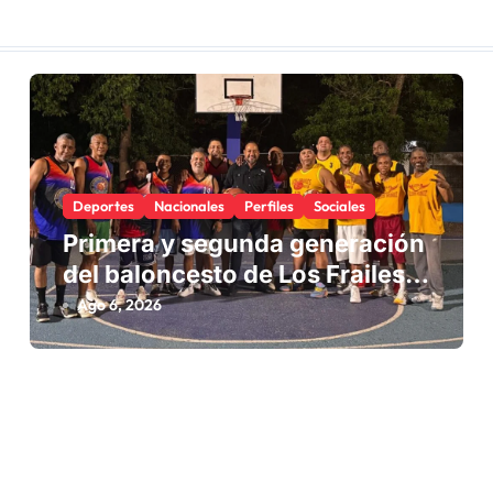
Deportes
Nacionales
Perfiles
Sociales
Primera y segunda generación
del baloncesto de Los Frailes I
fortalecen la hermandad en
Ago 6, 2026
histórico reencuentro