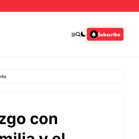
Subscribe
nto
azgo con
ilia y el