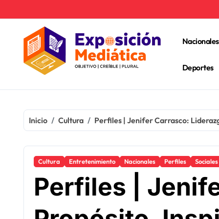
Ir
al
contenido
Nacionales
Deportes
Inicio
Cultura
Perfiles | Jenifer Carrasco: Lidera
Cultura
Entretenimiento
Nacionales
Perfiles
Sociales
Perfiles | Jeni
Propósito, Inspi