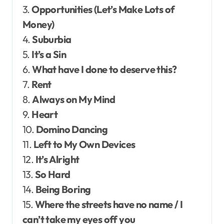
3.
Opportunities (Let’s Make Lots of
Money)
4.
Suburbia
5.
It’s a Sin
6.
What have I done to deserve this?
7.
Rent
8.
Always on My Mind
9.
Heart
10.
Domino Dancing
11.
Left to My Own Devices
12.
It’s Alright
13.
So Hard
14.
Being Boring
15.
Where the streets have no name / I
can’t take my eyes off you