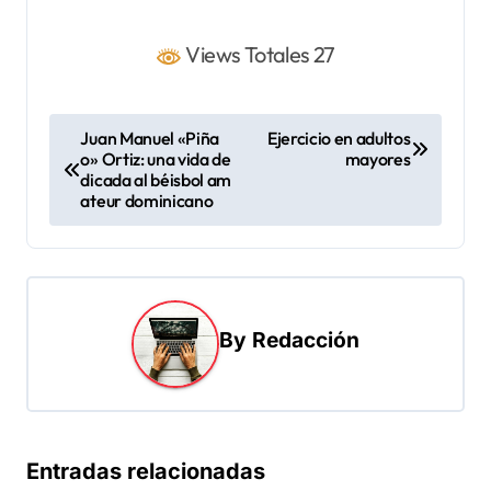
Views Totales 27
N
Juan Manuel «Piña
Ejercicio en adultos
o» Ortiz: una vida de
mayores
a
dicada al béisbol am
v
ateur dominicano
e
g
a
By
Redacción
c
i
ó
n
Entradas relacionadas