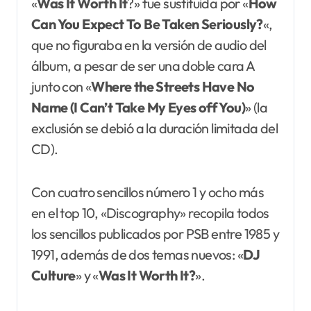
«
Was It Worth It
?» fue sustituida por «
How
Can You Expect To
Be
Taken Seriously?
«,
que no figuraba en la versión de audio del
álbum, a pesar de ser una doble cara A
junto con «
Where the Streets Have No
Name (I Can’t Take My Eyes off You)
» (la
exclusión se debió a la duración limitada del
CD).
Con cuatro sencillos número 1 y ocho más
en el top 10, «Discography» recopila todos
los sencillos publicados por PSB entre 1985 y
1991, además de dos temas nuevos: «
DJ
Culture
» y «
Was It Worth It?
».