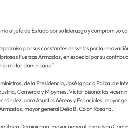
to al jefe de Estado por su liderazgo y compromiso con 
mpromiso por sus constantes desvelos por la innovació
loriosas Fuerzas Armadas, en especial por su contribuc
ria militar dominicana”.
istros, de la Presidencia, José Ignacio Paliza; de Inter
ndustria, Comercio y Mipymes, Víctor Bisonó; los vicemi
nández; para Asuntos Aéreos y Espaciales, mayor gener
s Armadas, mayor general Delio B. Colón Rosario.
 República Dominicana, mayor general Jorge Iván Cami