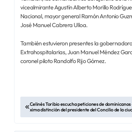
vicealmirante Agustín Alberto Morillo Rodríguez
Nacional, mayor general Ramón Antonio Guzmán
José Manuel Cabrera Ulloa.
También estuvieron presentes la gobernadora Pu
Extrahospitalarias, Juan Manuel Méndez García;
coronel piloto Randolfo Rijo Gómez.
N
Celinés Toribio escucha peticiones de dominicanos 
xima distinción del presidente del Concilio de la ci
a
v