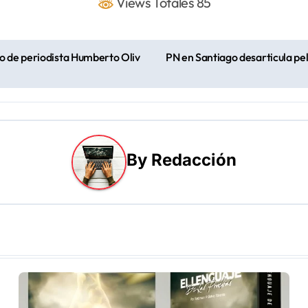
Views Totales 85
o de periodista Humberto Oliv
PN en Santiago desarticula pe
By
Redacción