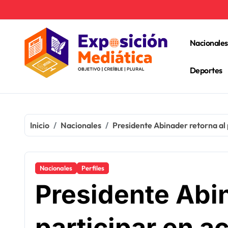
Ir
al
contenido
Nacionales
Deportes
Inicio
Nacionales
Presidente Abinader retorna al 
Nacionales
Perfiles
Presidente Abin
participar en a