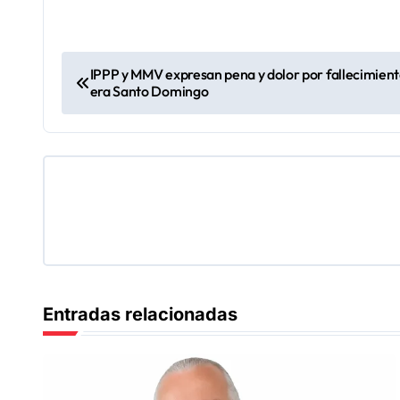
N
IPPP y MMV expresan pena y dolor por fallecimient
era Santo Domingo
a
v
e
g
a
c
Entradas relacionadas
i
ó
n