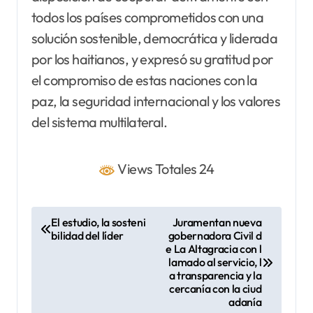
todos los países comprometidos con una
solución sostenible, democrática y liderada
por los haitianos, y expresó su gratitud por
el compromiso de estas naciones con la
paz, la seguridad internacional y los valores
del sistema multilateral.
Views Totales 24
N
El estudio, la sosteni
Juramentan nueva
bilidad del líder
gobernadora Civil d
a
e La Altagracia con l
v
lamado al servicio, l
a transparencia y la
e
cercanía con la ciud
adanía
g