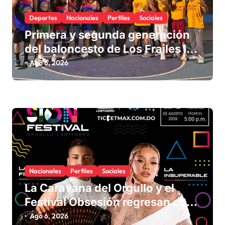
t
Deportes
Nacionales
Perfiles
Sociales
r
Primera y segunda generación
a
del baloncesto de Los Frailes I
d
fortalecen la hermandad en
Ago 6, 2026
a
histórico reencuentro
s
Nacionales
Perfiles
Sociales
La Caravana del Orgullo y el
Festival Obsesión regresan con
La Insuperable y La Fiera Típica
Ago 6, 2026