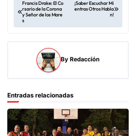
N
Francis Drake: El Co
¡Saber Escuchar Mi
rsario de la Corona
entras Otros Habla
a
y Señor de los Mare
n!
v
s
e
g
a
By
Redacción
c
i
ó
n
Entradas relacionadas
d
e
e
n