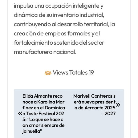
impulsa una ocupación inteligente y
dinámica de su inventario industrial,
contribuyendo al desarrollo territorial, la
creación de empleos formales y el
fortalecimiento sostenido del sector
manufacturero nacional.
Views Totales 19
N
Elida Almonte reco
Marivell Contreras s
noce a Karolina Mar
erá nueva president
a
tínez en el Dominica
a de Acroarte 2025
v
n Taste Festival 202
-2027
5: “Lo que se hace c
e
on amor siempre de
ja huella”
g