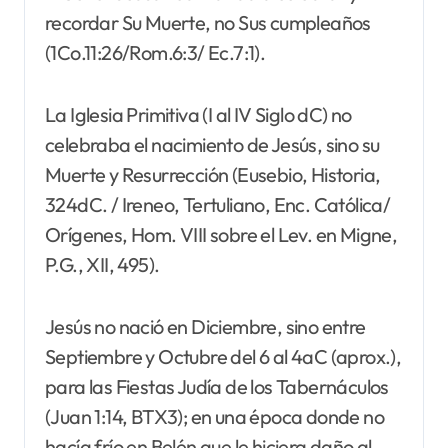
recordar Su Muerte, no Sus cumpleaños
(1Co.11:26/Rom.6:3/ Ec.7:1).
La Iglesia Primitiva (I al IV Siglo dC) no
celebraba el nacimiento de Jesús, sino su
Muerte y Resurrección (Eusebio, Historia,
324dC. / Ireneo, Tertuliano, Enc. Católica/
Orígenes, Hom. VIII sobre el Lev. en Migne,
P.G., XII, 495).
Jesús no nació en Diciembre, sino entre
Septiembre y Octubre del 6 al 4aC (aprox.),
para las Fiestas Judía de los Tabernáculos
(Juan 1:14, BTX3); en una época donde no
hacía frío en Belén que le hiciera daño al