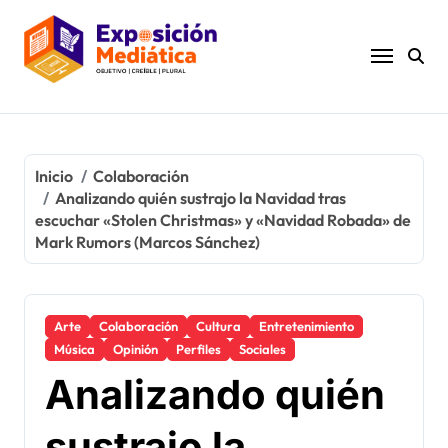
Ir
al
contenido
Inicio
Colaboración
Analizando quién sustrajo la Navidad tras
escuchar «Stolen Christmas» y «Navidad Robada» de
Mark Rumors (Marcos Sánchez)
Arte
Colaboración
Cultura
Entretenimiento
Música
Opinión
Perfiles
Sociales
Analizando quién
sustrajo la