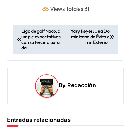
Views Totales 31
N
Liga de golf Naco, c
Yary Reyes: Una Do
umple expectativas
minicana de Éxito e
a
con su tercera para
n el Exterior
v
da
e
g
a
By
Redacción
c
i
ó
n
Entradas relacionadas
d