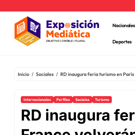
Ir
al
contenido
Nacionales
Deportes
Inicio
Sociales
RD inaugura feria turismo en París
Internacionales
Perfiles
Sociales
Turismo
RD inaugura fer
France volverá