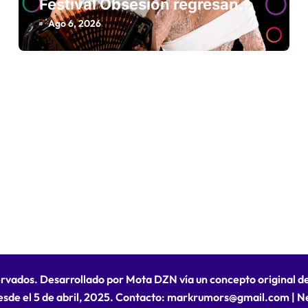
Festival Obsesión regresan
con La Insuperable y La Fiera
Ago 6, 2026
Típica
ervados. Desarrollado por Mota DZN vía un concepto original 
esde el 5 de abril, 2025. Contacto: markrumors@gmail.com
|
N