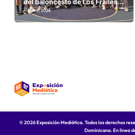
del baloncesto de Los Frailes I
n
fortalecen la hermandad en
Ago 6, 2026
histórico reencuentro
t
r
a
d
a
s
© 2026 Exposición Mediática. Todos los derechos res
Dominicana. En línea d