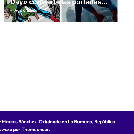
Day» convierte las portadas
clásicas de Marvel en un
Ago 6, 2026
homenaje cinematográfico
de Marcos Sánchez. Originado en La Romana, República
ewsxo
por
Themeansar
.