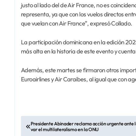
justo al lado del de Air France, no es coincide
representa, ya que con los vuelos directos ent
que vuelan con Air France”, expresó Collado.
La participación dominicana en la edición 202
más alta en la historia de este evento y cuenta
Además, este martes se firmaron otros importa
Euroairlines y Air Caraibes, al igual que con a
N
Presidente Abinader reclama acción urgente ante la 
var el multilateralismo en la ONU
a