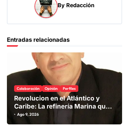
i
By
Redacción
ó
n
d
Entradas relacionadas
e
e
n
t
r
Colaboración
Opinión
Perfiles
a
Revolucion en el Atlántico y
d
Caribe: La refinería Marina que
a
promete salvar nuestras playas
Ago 9, 2026
s
del sargazo