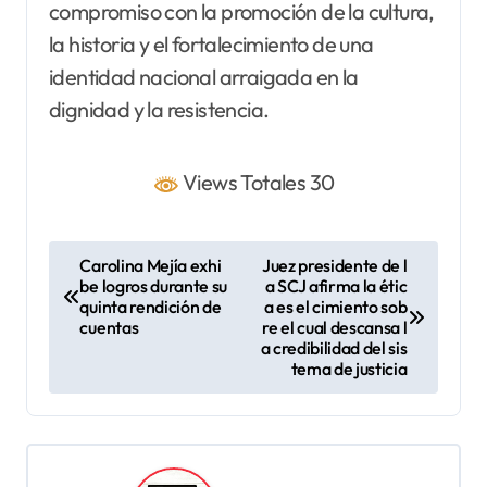
compromiso con la promoción de la cultura,
la historia y el fortalecimiento de una
identidad nacional arraigada en la
dignidad y la resistencia.
Views Totales 30
N
Carolina Mejía exhi
Juez presidente de l
be logros durante su
a SCJ afirma la étic
a
quinta rendición de
a es el cimiento sob
v
cuentas
re el cual descansa l
a credibilidad del sis
e
tema de justicia
g
a
c