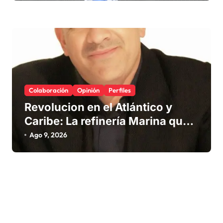
Colaboración
Opinión
Perfiles
Revolucion en el Atlántico y
Caribe: La refinería Marina que
promete salvar nuestras playas
Ago 9, 2026
del sargazo