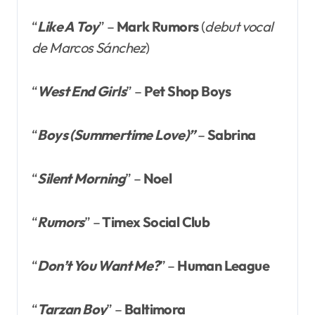
“
Like A Toy
” –
Mark Rumors
(
debut vocal
de Marcos Sánchez
)
“
West End Girls
” –
Pet Shop Boys
“
Boys (Summertime Love)”
–
Sabrina
“
Silent Morning
” –
Noel
“
Rumors
” –
Timex Social Club
“
Don’t You Want Me?
” –
Human
League
“
Tarzan Boy
” –
Baltimora