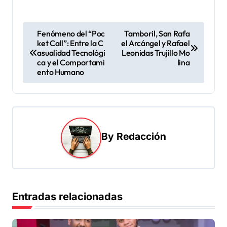
N
Fenómeno del “Poc
Tamboril, San Rafa
ket Call”: Entre la C
el Arcángel y Rafael
a
asualidad Tecnológi
Leonidas Trujillo Mo
v
ca y el Comportami
lina
ento Humano
e
g
a
c
By
Redacción
i
ó
n
d
Entradas relacionadas
e