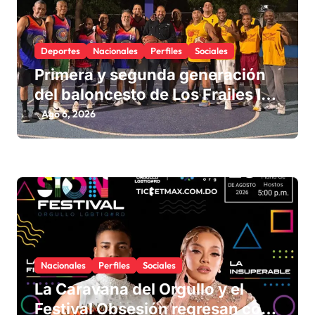
Deportes
Nacionales
Perfiles
Sociales
Primera y segunda generación
del baloncesto de Los Frailes I
fortalecen la hermandad en
Ago 6, 2026
histórico reencuentro
Nacionales
Perfiles
Sociales
La Caravana del Orgullo y el
Festival Obsesión regresan con