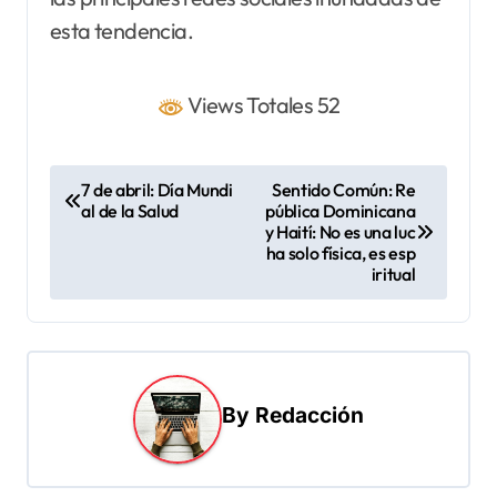
esta tendencia.
Views Totales 52
N
7 de abril: Día Mundi
Sentido Común: Re
al de la Salud
pública Dominicana
a
y Haití: No es una luc
v
ha solo física, es esp
iritual
e
g
a
c
By
Redacción
i
ó