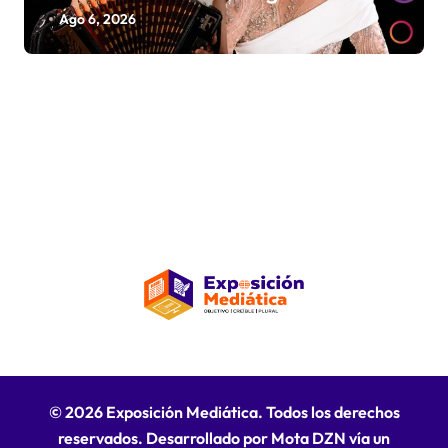
La Insuperable y La Fiera Típica
Ago 6, 2026
© 2026 Exposición Mediática. Todos los derechos
reservados. Desarrollado por Mota DZN vía un