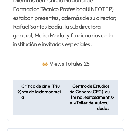
Mientras del Instituto Nacional de
Formación Técnico Profesional (INFOTEP)
estaban presentes, además de su director,
Rafael Santos Badía, la subdirectora
general, Maira Morla, y funcionarios de la
institución e invitados especiales.
Views Totales 28
N
Crítica de cine: Triu
Centro de Estudios
nfo de la democraci
de Género (CEG), cu
a
a
lmina, exitosament
v
e, «Taller de Autocui
dado»
e
g