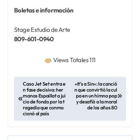
Boletas e información
Stage Estudio de Arte
809-601-0940
Views Totales 111
N
Caso Jet Set entra e
«It’s a Sin»: la canció
n fase decisiva: her
n que convirtió la cul
a
manos Espaillat a jui
pa en un himno pop
v
cio de fondo por la t
y desafió a la moral
ragedia que conmo
de los años 80
e
cionó al país
g
a